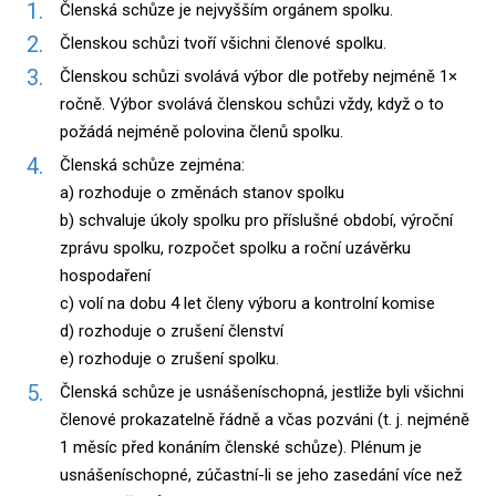
Členská schůze je nejvyšším orgánem spolku.
Členskou schůzi tvoří všichni členové spolku.
Členskou schůzi svolává výbor dle potřeby nejméně 1×
ročně. Výbor svolává členskou schůzi vždy, když o to
požádá nejméně polovina členů spolku.
Členská schůze zejména:
a) rozhoduje o změnách stanov spolku
b) schvaluje úkoly spolku pro příslušné období, výroční
zprávu spolku, rozpočet spolku a roční uzávěrku
hospodaření
c) volí na dobu 4 let členy výboru a kontrolní komise
d) rozhoduje o zrušení členství
e) rozhoduje o zrušení spolku.
Členská schůze je usnášeníschopná, jestliže byli všichni
členové prokazatelně řádně a včas pozváni (t. j. nejméně
1 měsíc před konáním členské schůze). Plénum je
usnášeníschopné, zúčastní-li se jeho zasedání více než