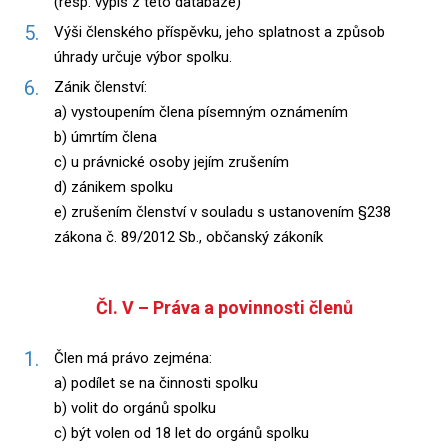
(resp. výpis z této databáze)
Výši členského příspěvku, jeho splatnost a způsob
úhrady určuje výbor spolku.
Zánik členství:
a) vystoupením člena písemným oznámením
b) úmrtím člena
c) u právnické osoby jejím zrušením
d) zánikem spolku
e) zrušením členství v souladu s ustanovením §238
zákona č. 89/2012 Sb., občanský zákoník
Čl. V – Práva a povinnosti členů
Člen má právo zejména:
a) podílet se na činnosti spolku
b) volit do orgánů spolku
c) být volen od 18 let do orgánů spolku