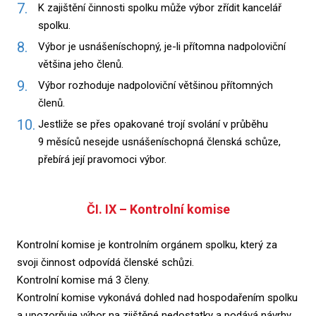
K zajištění činnosti spolku může výbor zřídit kancelář
spolku.
Výbor je usnášeníschopný, je-li přítomna nadpoloviční
většina jeho členů.
Výbor rozhoduje nadpoloviční většinou přítomných
členů.
Jestliže se přes opakované trojí svolání v průběhu
9 měsíců nesejde usnášeníschopná členská schůze,
přebírá její pravomoci výbor.
ČI. IX – Kontrolní komise
Kontrolní komise je kontrolním orgánem spolku, který za
svoji činnost odpovídá členské schůzi.
Kontrolní komise má 3 členy.
Kontrolní komise vykonává dohled nad hospodařením spolku
a upozorňuje výbor na zjištěné nedostatky a podává návrhy