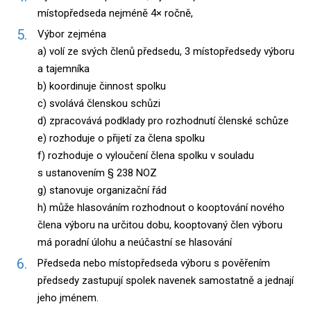
místopředseda nejméně 4× ročně,
Výbor zejména
a) volí ze svých členů předsedu, 3 místopředsedy výboru
a tajemníka
b) koordinuje činnost spolku
c) svolává členskou schůzi
d) zpracovává podklady pro rozhodnutí členské schůze
e) rozhoduje o přijetí za člena spolku
f) rozhoduje o vyloučení člena spolku v souladu
s ustanovením § 238 NOZ
g) stanovuje organizační řád
h) může hlasováním rozhodnout o kooptování nového
člena výboru na určitou dobu, kooptovaný člen výboru
má poradní úlohu a neúčastní se hlasování
Předseda nebo místopředseda výboru s pověřením
předsedy zastupují spolek navenek samostatně a jednají
jeho jménem.